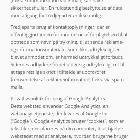
(f.eks. kommunikation via e-mail) kan have
sikkerhedshuller. En fuldstændig beskyttelse af data
mod adgang for tredjeparter er ikke mulig.
Tredjeparts brug af kontaktoplysninger, der er
offentliggjort inden for rammerne af forpligtelsen til at
optræde som navn på trykning, til at sende reklame-
og informationsmateriale, som ikke udtrykkeligt er
blevet anmodet om, er hermed udtrykkeligt forbudt.
Sidernes udbydere forbeholder sig udtrykkeligt ret til
at tage retslige skridt i tilfælde af uopfordret
fremsendelse af reklameinformation, f.eks. via spam-
mails.
Privatlivspolitik for brug af Google Analytics
Dette websted anvender Google Analytics, en
webanalysetjeneste, der leveres af Google Inc.
(“Google”). Google Analytics bruger “cookies”, som er
tekstfiler, der placeres på din computer, til at hjælpe
webstedet med at analysere, hvordan brugerne bruger