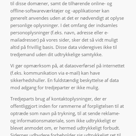
til disse domæner, samt de tilhørende online- og
offline-softwareværktøjer og -applikationer kan
generelt anvendes uden at det er nødvendigt at oplyse
personlige oplysninger. I det omfang der indsamles
personoplysninger (f.eks. navn, adresse eller e-
mailadresser) på vores sider, sker det så vidt muligt
altid på frivillig basis. Disse data videregives ikke til
tredjemand uden dit udtrykkelige samtykke.
Vi gør opmærksom på, at dataoverførsel på internettet
(f.eks. kommunikation via e-mail) kan have
sikkerhedshuller. En fuldstændig beskyttelse af data
mod adgang for tredjeparter er ikke mulig.
Tredjeparts brug af kontaktoplysninger, der er
offentliggjort inden for rammerne af forpligtelsen til at
optræde som navn på trykning, til at sende reklame-
og informationsmateriale, som ikke udtrykkeligt er
blevet anmodet om, er hermed udtrykkeligt forbudt.
Sidernes udbydere forbeholder sig udtrykkeligt ret til