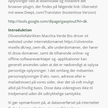
oplysninger ved at downloade og installere det
browser-plugin, der findes på følgende link: Übersetzt
mit www.DeepL.com/Translator (kostenlose Version)
http://tools.google.com/dlpage/gaoptout?hl=dk
.
Introduktion
Olivenoliefabrikken Macchia Verde Bio driver sit
websted under internetdomænet https://olivenolie-
moelle.dk/wp_oem-dk, alle underdomæner, der hører
til disse domæner, samt de tilhørende online- og
offline-softwareværktøjer og -applikationer kan
generelt anvendes uden at det er nødvendigt at oplyse
personlige oplysninger. I det omfang der indsamles
personoplysninger (f.eks. navn, adresse eller e-
mailadresser) på vores sider, sker det så vidt muligt
altid på frivillig basis. Disse data videregives ikke til
tredjemand uden dit udtrykkelige samtykke.
Vi gør opmærksom på, at dataoverførsel på internettet